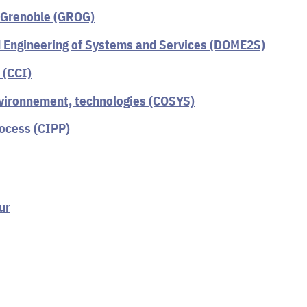
 Grenoble (GROG)
 Engineering of Systems and Services (DOME2S)
 (CCI)
vironnement, technologies (COSYS)
rocess (CIPP)
ur