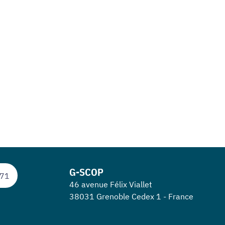
G-SCOP
 71
46 avenue Félix Viallet
38031 Grenoble Cedex 1 - France