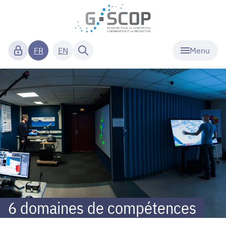
Menu
FR
EN
G-
SCOP
Recherche
6 domaines de compétences