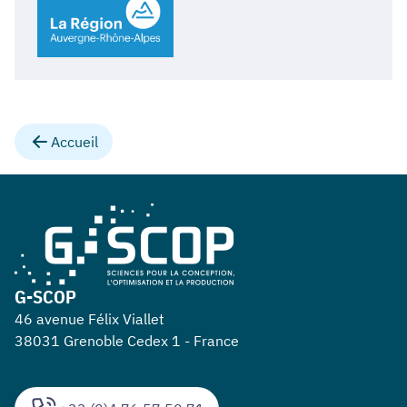
SCOP
à
GRENOBLE
INP
-
UGA
-
Accueil
Site
Viallet
-
46
avenue
Félix
Viallet
G-SCOP
-
46 avenue Félix Viallet
Grenoble
38031 Grenoble Cedex 1 - France