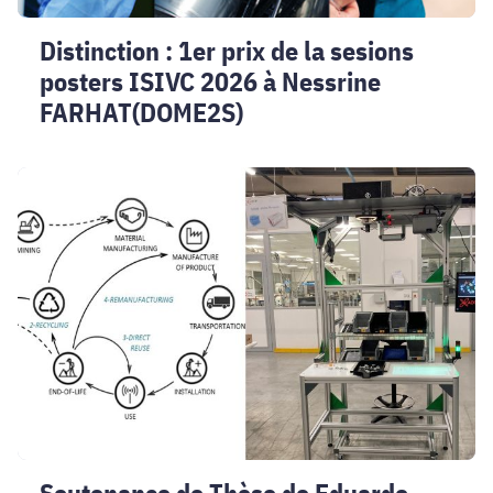
Nessrine
Distinction : 1er prix de la sesions
FARHAT(DOME2S)
posters ISIVC 2026 à Nessrine
FARHAT(DOME2S)
Soutenance
de
Thèse
de
Eduardo
MONTEIRO
DE
ALMEIDA
-
G-
SCOP
(COSYS)
Soutenance de Thèse de Eduardo