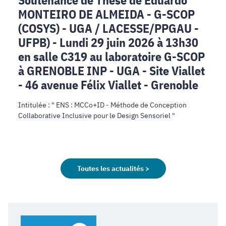
-
MONTEIRO DE ALMEIDA - G-SCOP
UGA
/
(COSYS) - UGA / LACESSE/PPGAU -
LACESSE/PPGAU
UFPB) - Lundi 29 juin 2026 à 13h30
-
en salle C319 au laboratoire G-SCOP
UFPB)
à GRENOBLE INP - UGA - Site Viallet
-
- 46 avenue Félix Viallet - Grenoble
Lundi
29
Intitulée : " ENS : MCCo+ID - Méthode de Conception
juin
Collaborative Inclusive pour le Design Sensoriel "
2026
à
13h30
en
salle
Toutes les actualités >
C319
au
laboratoire
G-