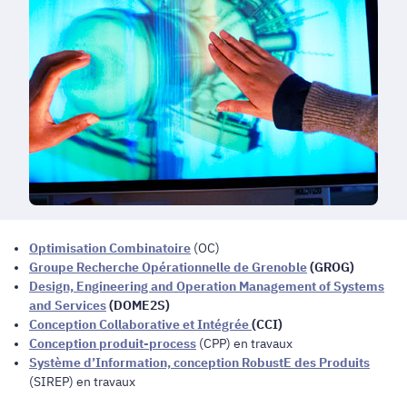
Optimisation Combinatoire
(OC)
Groupe Recherche Opérationnelle de Grenoble
(GROG)
Design, Engineering and Operation Management of Systems
and Services
(DOME2S)
Conception Collaborative et Intégrée
(CCI)
Conception produit-process
(CPP) en travaux
Système d’Information, conception RobustE des Produits
(SIREP) en travaux