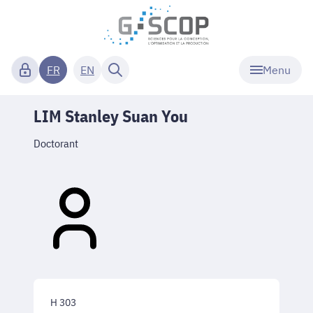
Menu
FR
EN
LIM Stanley Suan You
Doctorant
H 303