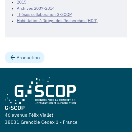
2015
Archives 2007-2014
Thèses collaboration G-SCOP
Habilitation à Diriger des Recherches (HDR)
Production
G-SCOP
46 avenue Félix Viallet
38031 Grenoble Cedex 1 - France