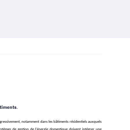
̂timents
.
rogressivement, notamment dans les bâtiments résidentiels auxquels
ystèmes de gestion de l'énergie domestique doivent intégrer une