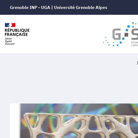
Grenoble INP - UGA | Université Grenoble Alpes