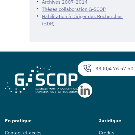
Archives 2007-2014
Thèses collaboration G-SCOP
Habilitation à Diriger des Recherches
(HDR)
+33 (0)4 76 57 50
En pratique
Juridique
Contact et accès
Crédits