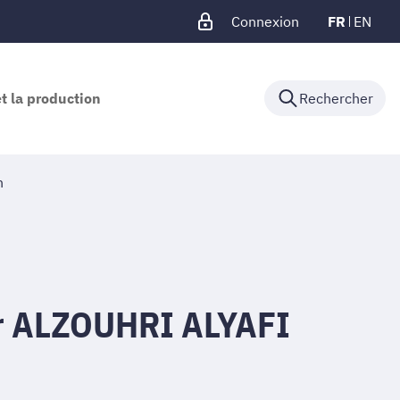
Connexion
FR
EN
et la production
Rechercher
n
r ALZOUHRI ALYAFI