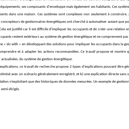
uipements, ses composants d'enveloppe mais également ses habitants. Ces systèmes 
nts dans une maison. Ces systèmes sont complexes non seulement à construire, à a
 concepteurs de gestionnaires énergétiques ont cherché à automatiser autant que possi
Cela est justifié car il est difficile d'impliquer les occupants et de créer une relatio
cupants restent extérieurs au système de gestion énergétique et ne comprennent pas
gme «
do with
» en développant des solutions pour impliquer les occupants dans la gest
omprendre et à adapter les actions recommandées. Ce travail propose et montre qu
 actualisées, du système de gestion énergétique.
explications, ce travail de recherche propose 2 types d'explications pouvant être gén
imisé avec un scénario généralement enregistré, et b) une explication directe sans s
ation n’exploitant que des historiques de données mesurées. Un exemple de gestionn
 semi-dirigés.