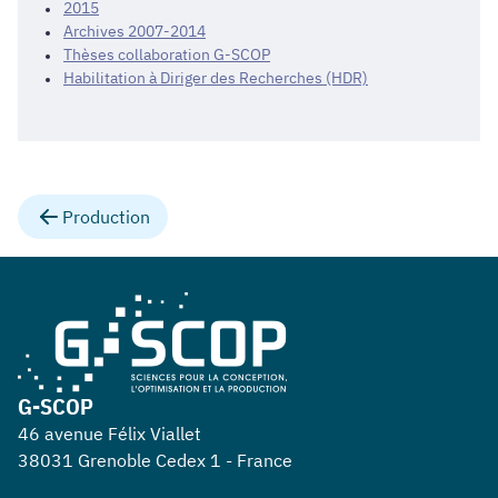
2015
Archives 2007-2014
Thèses collaboration G-SCOP
Habilitation à Diriger des Recherches (HDR)
Production
G-SCOP
46 avenue Félix Viallet
38031 Grenoble Cedex 1 - France