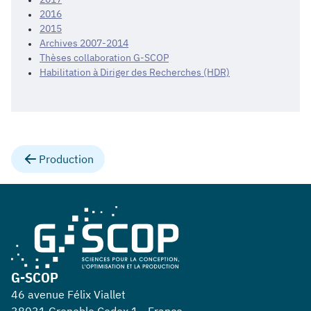
2016
2015
Archives 2007-2014
Thèses collaboration G-SCOP
Habilitation à Diriger des Recherches (HDR)
Production
G-SCOP
46 avenue Félix Viallet