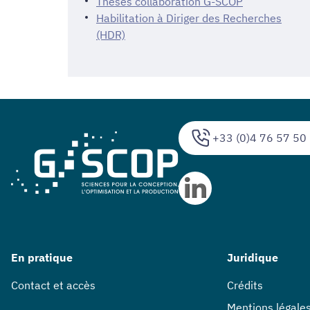
Thèses collaboration G-SCOP
Habilitation à Diriger des Recherches
(HDR)
+33 (0)4 76 57 50
En pratique
Juridique
Contact et accès
Crédits
Mentions légale