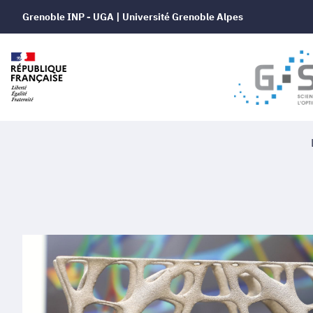
Grenoble INP - UGA | Université Grenoble Alpes