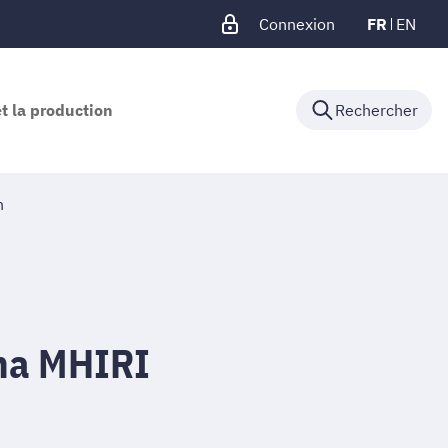
Connexion
FR
EN
et la production
Rechercher
n
na MHIRI