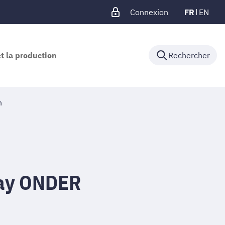
Connexion
FR
EN
et la production
Rechercher
n
cay ONDER