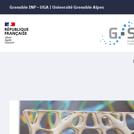
Grenoble INP - UGA | Université Grenoble Alpes