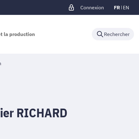
Connexion
FR
EN
et la production
Rechercher
n
vier RICHARD