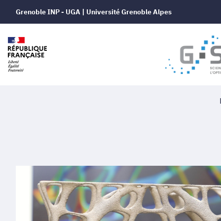
Grenoble INP - UGA | Université Grenoble Alpes