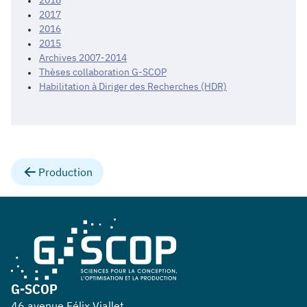
2018
2017
2016
2015
Archives 2007-2014
Thèses collaboration G-SCOP
Habilitation à Diriger des Recherches (HDR)
Production
G-SCOP
46 avenue Félix Viallet