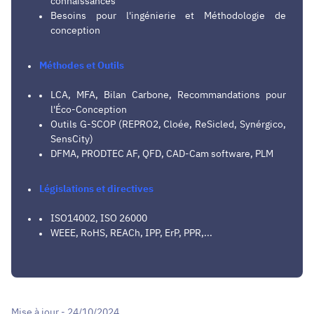
connaissances
Besoins pour l'ingénierie et Méthodologie de
conception
Méthodes et Outils
LCA, MFA, Bilan Carbone, Recommandations pour
l'Éco-Conception
Outils G-SCOP (REPRO2, Cloée, ReSicled, Synérgico,
SensCity)
DFMA, PRODTEC AF, QFD, CAD-Cam software, PLM
Législations et directives
ISO14002, ISO 26000
WEEE, RoHS, REACh, IPP, ErP, PPR,...
Mise à jour - 24/10/2024