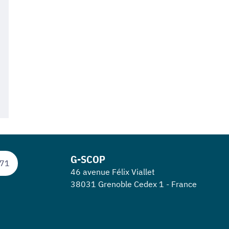
G-SCOP
 71
46 avenue Félix Viallet
38031 Grenoble Cedex 1 - France