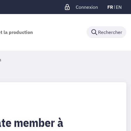
Connexion
FR
EN
et la production
Rechercher
n
rate member à