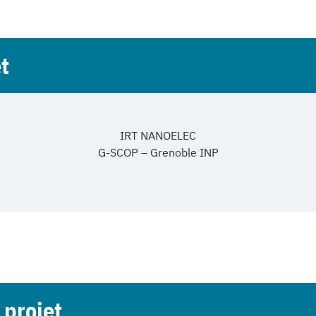
t
IRT NANOELEC
G-SCOP – Grenoble INP
 projet