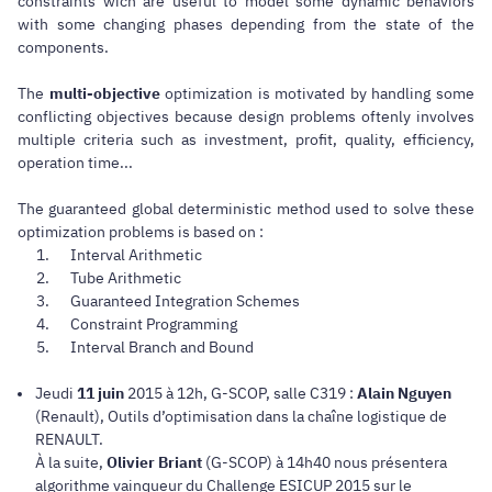
constraints wich are useful to model some dynamic behaviors
with some changing phases depending from the state of the
components.
The
multi-objective
optimization is motivated by handling some
conflicting objectives because design problems oftenly involves
multiple criteria such as investment, profit, quality, efficiency,
operation time...
The guaranteed global deterministic method used to solve these
optimization problems is based on :
Interval Arithmetic
Tube Arithmetic
Guaranteed Integration Schemes
Constraint Programming
Interval Branch and Bound
Jeudi
11 juin
2015 à 12h, G-SCOP, salle C319 :
Alain Nguyen
(Renault), Outils d’optimisation dans la chaîne logistique de
RENAULT.
À la suite,
Olivier Briant
(G-SCOP) à 14h40 nous présentera
algorithme vainqueur du Challenge ESICUP 2015 sur le