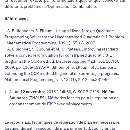
la résolution exacte par reformulation quadratique convexe sur
différents problèmes d’Optimisation Combinatoire.
Références
:
- A. Billionnet et S. Elloumi. Using a Mixed Integer Quadratic
Programming Solver for the Unconstrained Quadratic 0-1 Problem
. Mathematical Programming, 109(1): 55-68, 2007
- A. Billionnet, S. Elloumi et M.-C. Plateau. Improving standard
solvers convex reformulation for constrained quadratic 0-1
programs: the QCR method. Discrete Applied Math, vol. 157(6),
2009, pp. 1185-1197.- A. Billionnet, S. Elloumi et A. Lambert.
Extending the QCR method to general mixed-integer programs.
Mathematical Programming, vol. 131(1), 2012, pp.381-401
Jeudi
12 novembre
2015 à 14h30, G-SCOP, C319 :
Hélène
Soubaras
(THALES), Méthodes locales pour la réparation en
ordonnancement de FJSP avec déplacements.
Le recours aux techniques de réparation de plan est nécessaire
lorsque, durant l'exécution du plan, une perturbation vient le