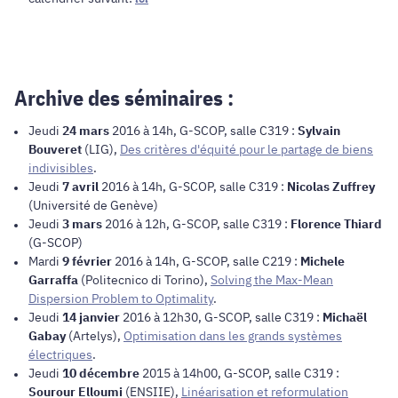
Archive des séminaires :
Jeudi
24 mars
2016 à 14h, G-SCOP, salle C319 :
Sylvain
Bouveret
(LIG),
Des critères d'équité pour le partage de biens
indivisibles
.
Jeudi
7 avril
2016 à 14h, G-SCOP, salle C319 :
Nicolas Zuffrey
(Université de Genève)
Jeudi
3 mars
2016 à 12h, G-SCOP, salle C319 :
Florence Thiard
(G-SCOP)
Mardi
9 février
2016 à 14h, G-SCOP, salle C219 :
Michele
Garraffa
(Politecnico di Torino),
Solving the Max-Mean
Dispersion Problem to Optimality
.
Jeudi
14 janvier
2016 à 12h30, G-SCOP, salle C319 :
Michaël
Gabay
(Artelys),
Optimisation dans les grands systèmes
électriques
.
Jeudi
10 décembre
2015 à 14h00, G-SCOP, salle C319 :
Sourour Elloumi
(ENSIIE),
Linéarisation et reformulation