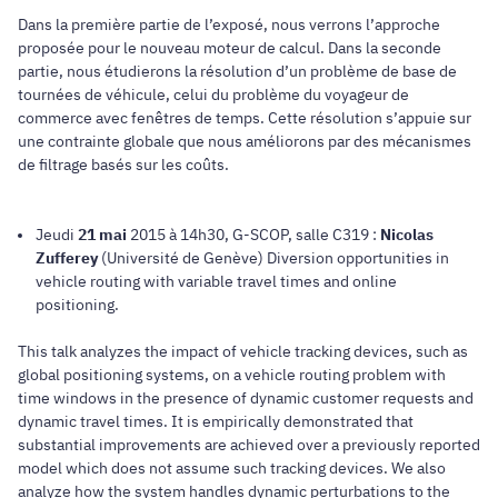
Dans la première partie de l’exposé, nous verrons l’approche
proposée pour le nouveau moteur de calcul. Dans la seconde
partie, nous étudierons la résolution d’un problème de base de
tournées de véhicule, celui du problème du voyageur de
commerce avec fenêtres de temps. Cette résolution s’appuie sur
une contrainte globale que nous améliorons par des mécanismes
de filtrage basés sur les coûts.
Jeudi
21 mai
2015 à 14h30, G-SCOP, salle C319 :
Nicolas
Zufferey
(Université de Genève) Diversion opportunities in
vehicle routing with variable travel times and online
positioning.
This talk analyzes the impact of vehicle tracking devices, such as
global positioning systems, on a vehicle routing problem with
time windows in the presence of dynamic customer requests and
dynamic travel times. It is empirically demonstrated that
substantial improvements are achieved over a previously reported
model which does not assume such tracking devices. We also
analyze how the system handles dynamic perturbations to the