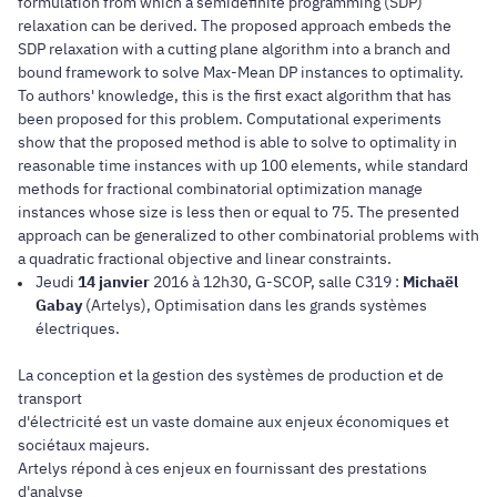
formulation from which a semidefinite programming (SDP)
relaxation can be derived. The proposed approach embeds the
SDP relaxation with a cutting plane algorithm into a branch and
bound framework to solve Max-Mean DP instances to optimality.
To authors' knowledge, this is the first exact algorithm that has
been proposed for this problem. Computational experiments
show that the proposed method is able to solve to optimality in
reasonable time instances with up 100 elements, while standard
methods for fractional combinatorial optimization manage
instances whose size is less then or equal to 75. The presented
approach can be generalized to other combinatorial problems with
a quadratic fractional objective and linear constraints.
Jeudi
14 janvier
2016 à 12h30, G-SCOP, salle C319 :
Michaël
Gabay
(Artelys), Optimisation dans les grands systèmes
électriques.
La conception et la gestion des systèmes de production et de
transport
d'électricité est un vaste domaine aux enjeux économiques et
sociétaux majeurs.
Artelys répond à ces enjeux en fournissant des prestations
d'analyse