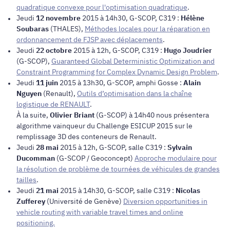
quadratique convexe pour l'optimisation quadratique
.
Jeudi
12 novembre
2015 à 14h30, G-SCOP, C319 :
Hélène
Soubaras
(THALES),
Méthodes locales pour la réparation en
ordonnancement de FJSP avec déplacements
.
Jeudi
22 octobre
2015 à 12h, G-SCOP, C319 :
Hugo Joudrier
(G-SCOP),
Guaranteed Global Deterministic Optimization and
Constraint Programming for Complex Dynamic Design Problem
.
Jeudi
11 juin
2015 à 13h30, G-SCOP, amphi Gosse :
Alain
Nguyen
(Renault),
Outils d’optimisation dans la chaîne
logistique de RENAULT
.
À la suite,
Olivier Briant
(G-SCOP) à 14h40 nous présentera
algorithme vainqueur du Challenge ESICUP 2015 sur le
remplissage 3D des conteneurs de Renault.
Jeudi
28 mai
2015 à 12h, G-SCOP, salle C319 :
Sylvain
Ducomman
(G-SCOP / Geoconcept)
Approche modulaire pour
la résolution de problème de tournées de véhicules de grandes
tailles
.
Jeudi
21 mai
2015 à 14h30, G-SCOP, salle C319 :
Nicolas
Zufferey
(Université de Genève)
Diversion opportunities in
vehicle routing with variable travel times and online
positioning.