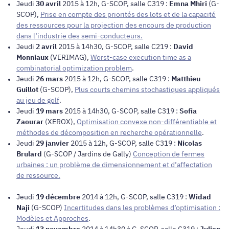
Jeudi
30 avril
2015 à 12h, G-SCOP, salle C319 :
Emna Mhiri
(G-
SCOP),
Prise en compte des priorités des lots et de la capacité
des ressources pour la projection des encours de production
dans l’industrie des semi-conducteurs.
Jeudi
2 avril
2015 à 14h30, G-SCOP, salle C219 :
David
Monniaux
(VERIMAG),
Worst-case execution time as a
combinatorial optimization problem
.
Jeudi
26 mars
2015 à 12h, G-SCOP, salle C319 :
Matthieu
Guillot
(G-SCOP),
Plus courts chemins stochastiques appliqués
au jeu de golf
.
Jeudi
19 mars
2015 à 14h30, G-SCOP, salle C319 :
Sofia
Zaourar
(XEROX),
Optimisation convexe non-différentiable et
méthodes de décomposition en recherche opérationnelle
.
Jeudi
29 janvier
2015 à 12h, G-SCOP, salle C319 :
Nicolas
Brulard
(G-SCOP / Jardins de Gally)
Conception de fermes
urbaines : un problème de dimensionnement et d’affectation
de ressource.
Jeudi
19 décembre
2014 à 12h, G-SCOP, salle C319 :
Widad
Naji
(G-SCOP)
Incertitudes dans les problèmes d’optimisation :
Modèles et Approches
.
Jeudi
13 novembre
2014 à 14h30 à G-SCOP, salle C319 :
Julien