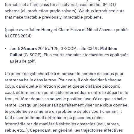
formulas of a hard class for all solvers based on the DPLL(T)
scheme (all production-grade solvers). We thus introduced cuts
that make tractable previously intractable problems.
(papier avec Julien Henry et Claire Maiza et Mihail Asavoae publié
à LCTES 2014)
Jeudi
26 mars
2015 à 12h, G-SCOP, salle C319 :
Matthieu
Guillot
(G-SCOP), Plus courts chemins stochastiques appliqués
au jeu de golf.
Un joueur de golf cherche à minimiser le nombre de coups pour
rentrer sa balle dans le trou. Pour cela, il doit décider à chaque
coup, dans quelle direction jouer et quelle distance parcourir,
c.à.d. déterminer un point cible intermédiaire entre le départ et le
trou, et itérer depuis sa nouvelle position jusqu’à ce que sa balle
rentre. Lorsqu’un joueur sait parfaitement viser une cible donnée,
le problème se ramène à un problème de plus court chemin : il
faut essentiellement déterminer où placer les cibles
intermédiaires de manière à éviter les obstacles (eau, arbres,
sable, etc…). Cependant, en général, les trajectoires effectives