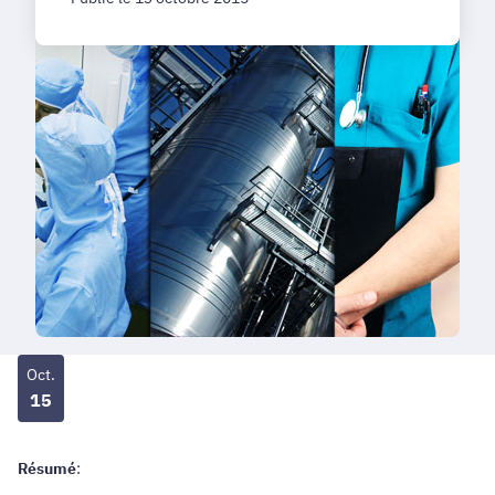
Oct.
15
Résumé
: