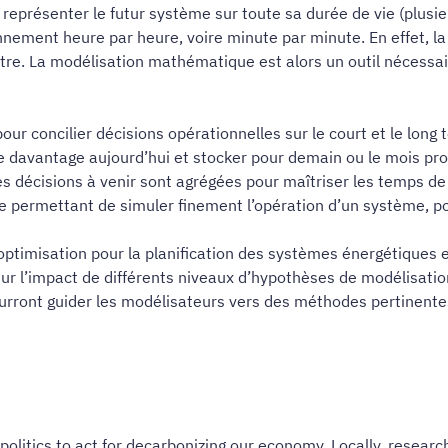
représenter le futur système sur toute sa durée de vie (plusie
nnement heure par heure, voire minute par minute. En effet, la
utre. La modélisation mathématique est alors un outil nécessai
r concilier décisions opérationnelles sur le court et le long
ire davantage aujourd’hui et stocker pour demain ou le mois pro
es décisions à venir sont agrégées pour maîtriser les temps de 
ue permettant de simuler finement l’opération d’un système, po
timisation pour la planification des systèmes énergétiques 
 sur l’impact de différents niveaux d’hypothèses de modélisatio
urront guider les modélisateurs vers des méthodes pertinentes
litics to act for decarbonizing our economy. Locally, researc