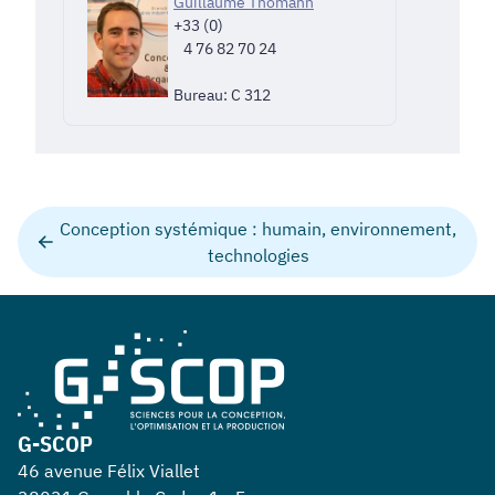
Guillaume Thomann
+33 (0)
4 76 82 70 24
Bureau: C 312
Conception systémique : humain, environnement,
technologies
G-SCOP
46 avenue Félix Viallet