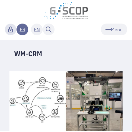
Menu
FR
EN
WM-CRM